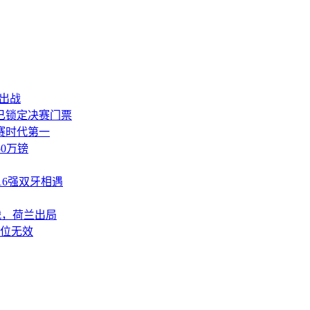
出战
已锁定决赛门票
赛时代第一
0万镑
6强双牙相遇
出战，荷兰出局
越位无效