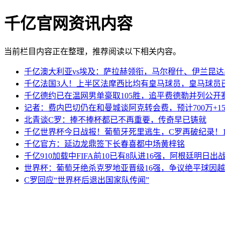
千亿官网资讯内容
当前栏目内容正在整理，推荐阅读以下相关内容。
千亿澳大利亚vs埃及：萨拉赫领衔，马尔穆什、伊兰昆达
千亿法国3人！上半区法摩西比均有皇马球员，皇马球员
千亿德约已在温网男单豪取105胜，追平费德勒并列公开
记者：费内巴切仍在和曼城谈阿克转会费，预计700万+15
北青谈C罗：捧不捧杯都已不再重要，传奇早已铸就
千亿世界杯今日战报！葡萄牙死里逃生，C罗再破纪录！1
千亿官方：延边龙鼎签下长春喜都中场黄梓铭
千亿910加载中FIFA前10已有8队进16强，阿根廷明日
世界杯：葡萄牙绝杀克罗地亚晋级16强，争议绝平球因
C罗回应“世界杯后退出国家队传闻”